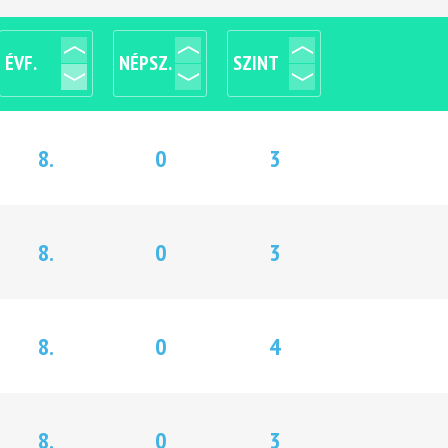
ÉVF.
NÉPSZ.
SZINT
8.
0
3
8.
0
3
8.
0
4
8.
0
3