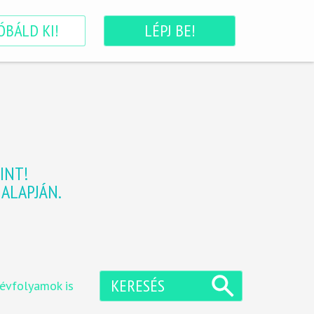
ÓBÁLD KI!
LÉPJ BE!
INT!
ALAPJÁN.
KERESÉS
 évfolyamok is