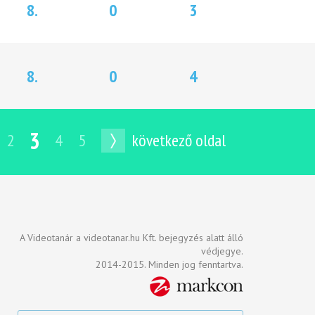
8.
0
3
8.
0
4
3
2
4
5
következő oldal
A Videotanár a videotanar.hu Kft. bejegyzés alatt álló
védjegye.
2014-2015. Minden jog fenntartva.