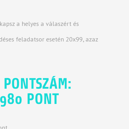
apsz a helyes a válaszért és
éses feladatsor esetén 20x99, azaz
ont