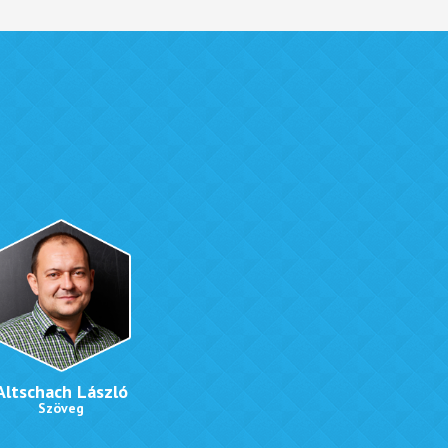
Altschach László
Szöveg