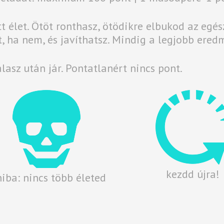
tt élet. Ötöt ronthasz, ötödikre elbukod az egész
t, ha nem, és javíthatsz. Mindig a legjobb ere
lasz után jár. Pontatlanért nincs pont.
kezdd újra!
hiba: nincs több életed