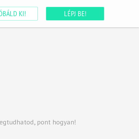
ÓBÁLD KI!
LÉPJ BE!
megtudhatod, pont hogyan!