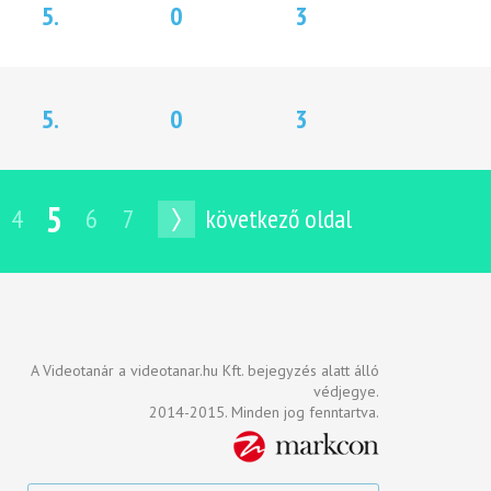
5.
0
3
5.
0
3
5
4
6
7
következő oldal
A Videotanár a videotanar.hu Kft. bejegyzés alatt álló
védjegye.
2014-2015. Minden jog fenntartva.