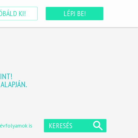
ÓBÁLD KI!
LÉPJ BE!
INT!
ALAPJÁN.
KERESÉS
 évfolyamok is