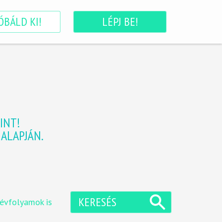
ÓBÁLD KI!
LÉPJ BE!
INT!
ALAPJÁN.
KERESÉS
 évfolyamok is