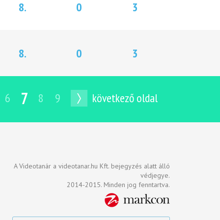
8.
0
3
8.
0
3
7
6
8
9
következő oldal
A Videotanár a videotanar.hu Kft. bejegyzés alatt álló
védjegye.
2014-2015. Minden jog fenntartva.