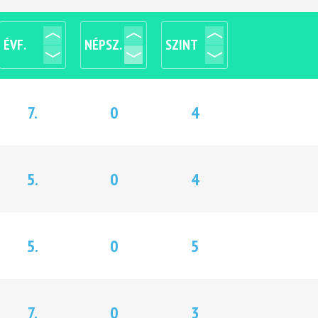
ÉVF.
NÉPSZ.
SZINT
7.
0
4
5.
0
4
5.
0
5
7.
0
3