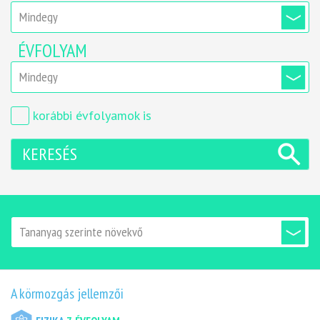
ÉVFOLYAM
korábbi évfolyamok is
KERESÉS
A körmozgás jellemzői