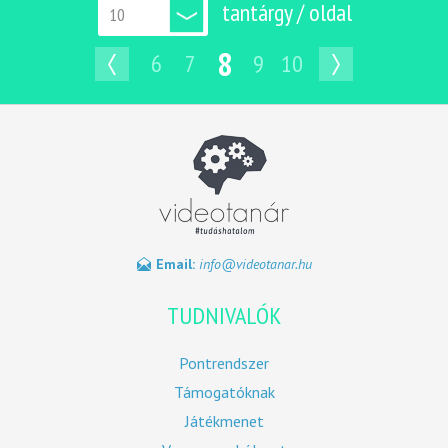
tantárgy / oldal
8
6
7
9
10
Email:
info@videotanar.hu
TUDNIVALÓK
Pontrendszer
Támogatóknak
Játékmenet