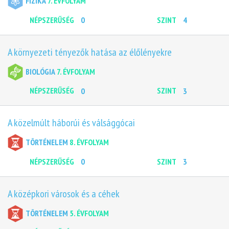
FIZIKA
7. ÉVFOLYAM
NÉPSZERŰSÉG
0
SZINT
4
A környezeti tényezők hatása az élőlényekre
BIOLÓGIA
7. ÉVFOLYAM
NÉPSZERŰSÉG
0
SZINT
3
A közelmúlt háborúi és válsággócai
TÖRTÉNELEM
8. ÉVFOLYAM
NÉPSZERŰSÉG
0
SZINT
3
A középkori városok és a céhek
TÖRTÉNELEM
5. ÉVFOLYAM