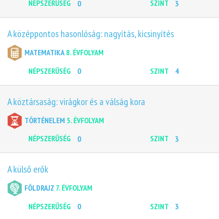
NÉPSZERŰSÉG
0
SZINT
3
A középpontos hasonlóság: nagyítás, kicsinyítés
MATEMATIKA
8. ÉVFOLYAM
NÉPSZERŰSÉG
0
SZINT
4
A köztársaság: virágkor és a válság kora
TÖRTÉNELEM
5. ÉVFOLYAM
NÉPSZERŰSÉG
0
SZINT
3
A külső erők
FÖLDRAJZ
7. ÉVFOLYAM
NÉPSZERŰSÉG
0
SZINT
3