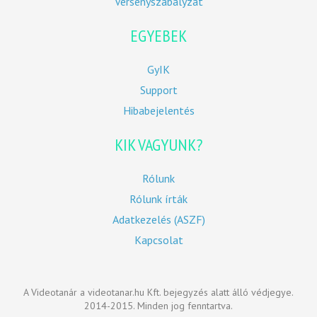
Versenyszabályzat
EGYEBEK
GyIK
Support
Hibabejelentés
KIK VAGYUNK?
Rólunk
Rólunk írták
Adatkezelés (ASZF)
Kapcsolat
A Videotanár a videotanar.hu Kft. bejegyzés alatt álló védjegye.
2014-2015. Minden jog fenntartva.