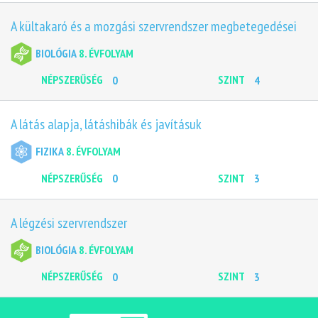
A kültakaró és a mozgási szervrendszer megbetegedései
BIOLÓGIA
8. ÉVFOLYAM
NÉPSZERŰSÉG
0
SZINT
4
A látás alapja, látáshibák és javításuk
FIZIKA
8. ÉVFOLYAM
NÉPSZERŰSÉG
0
SZINT
3
A légzési szervrendszer
BIOLÓGIA
8. ÉVFOLYAM
NÉPSZERŰSÉG
0
SZINT
3