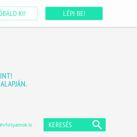
ÓBÁLD KI!
LÉPJ BE!
INT!
ALAPJÁN.
KERESÉS
 évfolyamok is