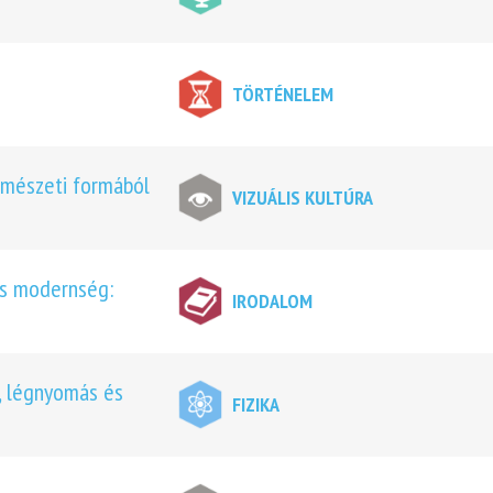
TÖRTÉNELEM
rmészeti formából
VIZUÁLIS KULTÚRA
kus modernség:
IRODALOM
r, légnyomás és
FIZIKA