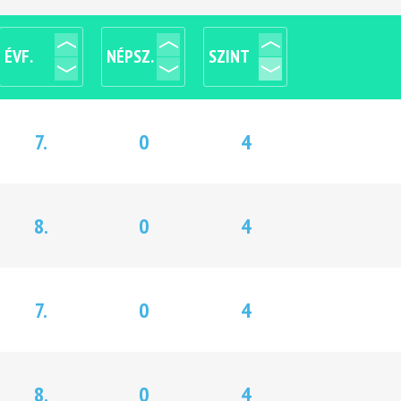
ÉVF.
NÉPSZ.
SZINT
7.
0
4
8.
0
4
7.
0
4
8.
0
4