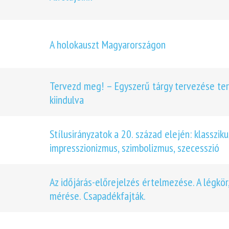
A holokauszt Magyarországon
Tervezd meg! – Egyszerű tárgy tervezése te
kiindulva
Stílusirányzatok a 20. század elején: klasszi
impresszionizmus, szimbolizmus, szecesszió
Az időjárás-előrejelzés értelmezése. A légkö
mérése. Csapadékfajták.