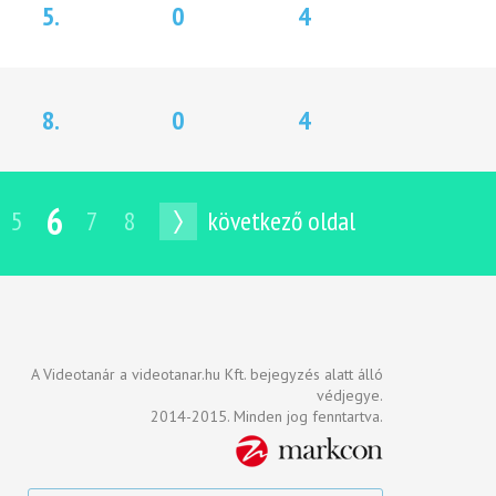
5.
0
4
8.
0
4
6
5
7
8
következő oldal
A Videotanár a videotanar.hu Kft. bejegyzés alatt álló
védjegye.
2014-2015. Minden jog fenntartva.