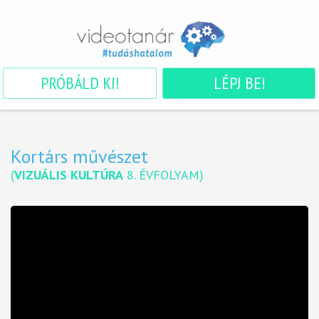
PRÓBÁLD KI!
LÉPJ BE!
Kortárs művészet
(
VIZUÁLIS KULTÚRA
8. ÉVFOLYAM
)