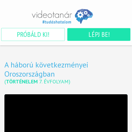
PRÓBÁLD KI!
LÉPJ BE!
A háború következményei
Oroszországban
(
TÖRTÉNELEM
7. ÉVFOLYAM
)