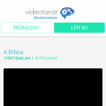
PRÓBÁLD KI!
LÉPJ BE!
A Biblia
(
TÖRTÉNELEM
5. ÉVFOLYAM
)