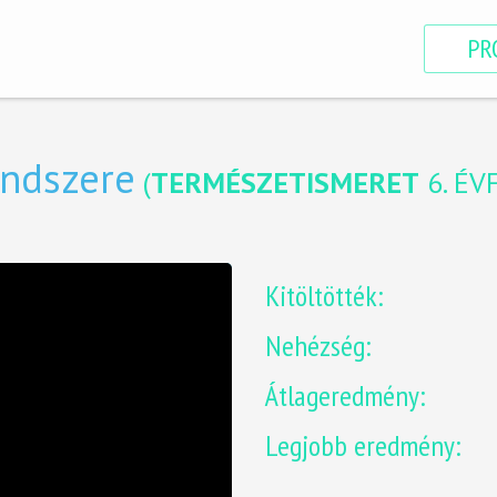
PR
endszere
(
TERMÉSZETISMERET
6. É
Kitöltötték:
Nehézség:
Átlageredmény:
Legjobb eredmény: