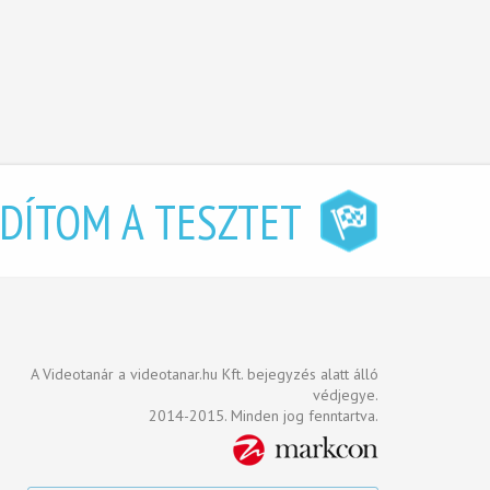
NDÍTOM A TESZTET
A Videotanár a videotanar.hu Kft. bejegyzés alatt álló
védjegye.
2014-2015. Minden jog fenntartva.