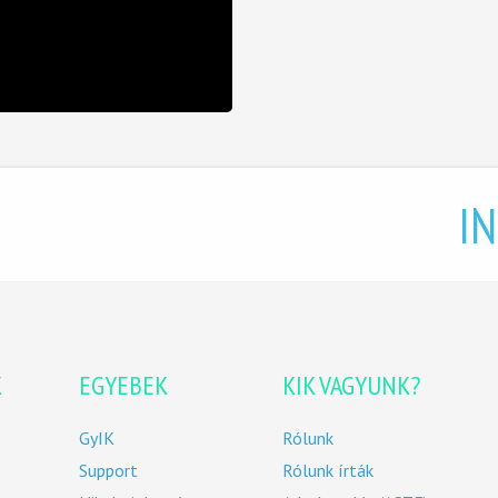
I
K
EGYEBEK
KIK VAGYUNK?
GyIK
Rólunk
Support
Rólunk írták