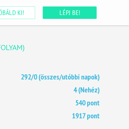
ÓBÁLD KI!
LÉPJ BE!
VFOLYAM
)
292/0 (összes/utóbbi napok)
4 (Nehéz)
540 pont
1917 pont