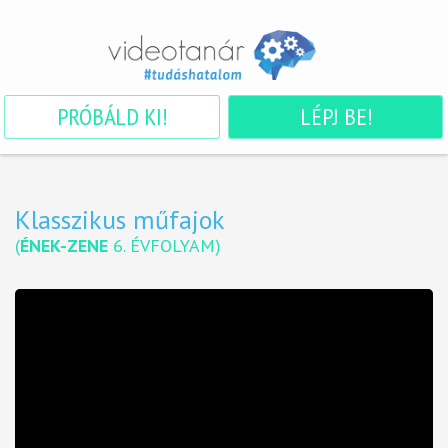
PRÓBÁLD KI!
LÉPJ BE!
Klasszikus műfajok
(
ÉNEK-ZENE
6. ÉVFOLYAM
)