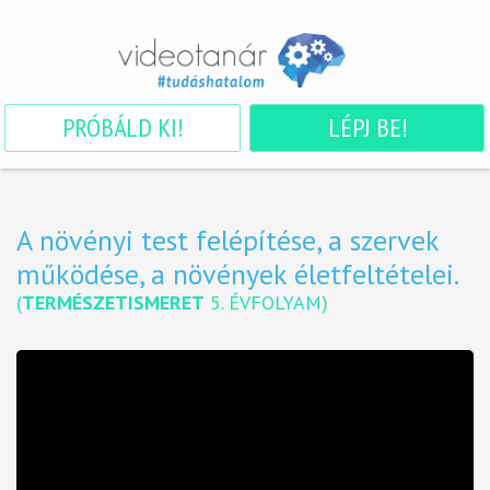
PRÓBÁLD KI!
LÉPJ BE!
A növényi test felépítése, a szervek
működése, a növények életfeltételei.
(
TERMÉSZETISMERET
5. ÉVFOLYAM
)