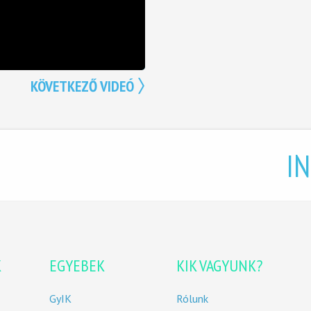
KÖVETKEZŐ VIDEÓ
I
K
EGYEBEK
KIK VAGYUNK?
GyIK
Rólunk