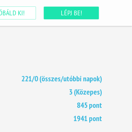
ÓBÁLD KI!
LÉPJ BE!
221/0 (összes/utóbbi napok)
3 (Közepes)
845 pont
1941 pont