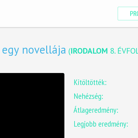
PR
egy novellája
(
IRODALOM
8. ÉVFO
Kitöltötték:
Nehézség:
Átlageredmény:
Legjobb eredmény: