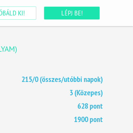
ÓBÁLD KI!
LÉPJ BE!
LYAM
)
215/0 (összes/utóbbi napok)
3 (Közepes)
628 pont
1900 pont