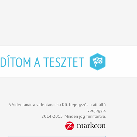
NDÍTOM A TESZTET
A Videotanár a videotanar.hu Kft. bejegyzés alatt álló
védjegye.
2014-2015. Minden jog fenntartva.