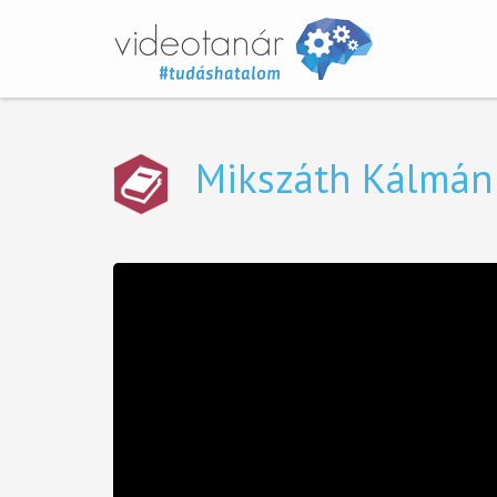
Mikszáth Kálmán 