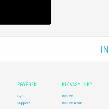
I
K
EGYEBEK
KIK VAGYUNK?
GyIK
Rólunk
Support
Rólunk írták