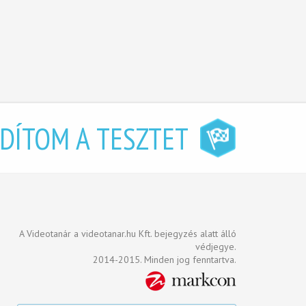
NDÍTOM A TESZTET
A Videotanár a videotanar.hu Kft. bejegyzés alatt álló
védjegye.
2014-2015. Minden jog fenntartva.