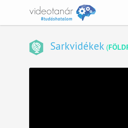
Sarkvidékek
(
FÖLD