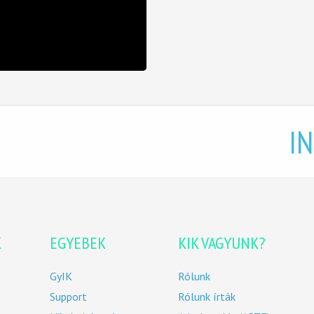
I
K
EGYEBEK
KIK VAGYUNK?
GyIK
Rólunk
Support
Rólunk írták