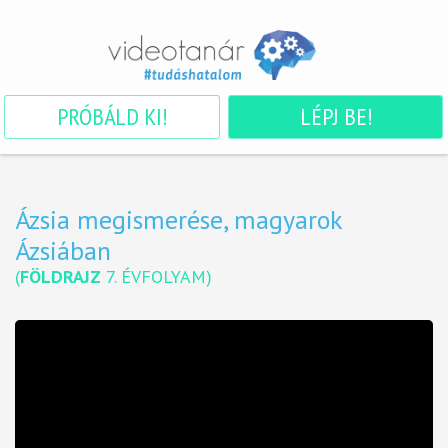
PRÓBÁLD KI!
LÉPJ BE!
Ázsia megismerése, magyarok
Ázsiában
(
FÖLDRAJZ
7. ÉVFOLYAM
)