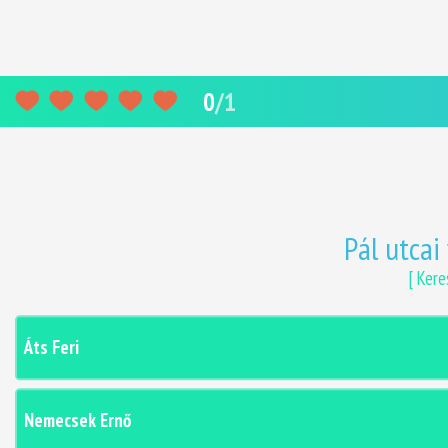
0
/
1
Pál utcai
[ Kere
Áts Feri
Nemecsek Ernő