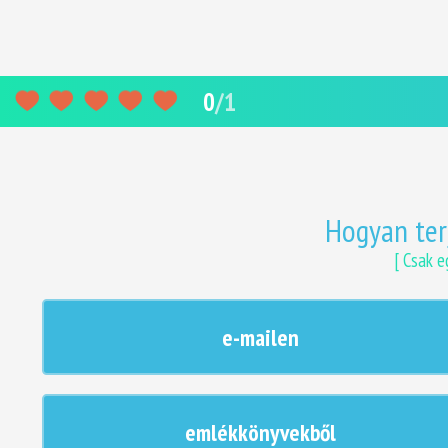
0
/
1
Hogyan ter
[ Csak e
e-mailen
emlékkönyvekből